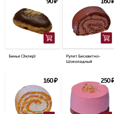
90
₽
160
Бинье (Эклер)
Рулет Бисквитно-
Шоколадный
160
₽
250